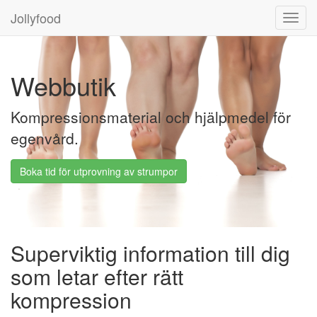
Jollyfood
Toggl
navig
Webbutik
Kompressionsmaterial och hjälpmedel för
egenvård.
Boka tid för utprovning av strumpor
Superviktig information till dig
som letar efter rätt
kompression