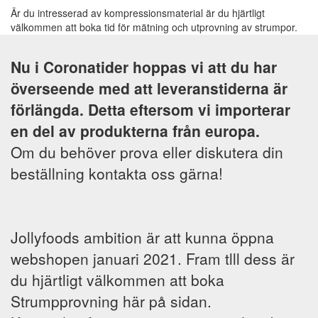
Är du intresserad av kompressionsmaterial är du hjärtligt
välkommen att boka tid för mätning och utprovning av strumpor.
Det är superviktigt för att vi ska kunna ta fram en så bra produkt
som möjligt till dig. Men du kanske redan är kund hos oss eller vet
Nu i Coronatider hoppas vi att du har
vilken produkt du behöver, då kan du beställa direkt här i vår
webshop. Kontakta oss med ett mail om du har speciella
överseende med att leveranstiderna är
önskemål och behov, så försöker vi hjälpa dig att hitta rätt.
förlängda. Detta eftersom vi importerar
en del av produkterna från europa.
Om du behöver prova eller diskutera din
beställning kontakta oss gärna!
Jollyfoods ambition är att kunna öppna
webshopen januari 2021. Fram tlll dess är
du hjärtligt välkommen att boka
Strumpprovning här på sidan.