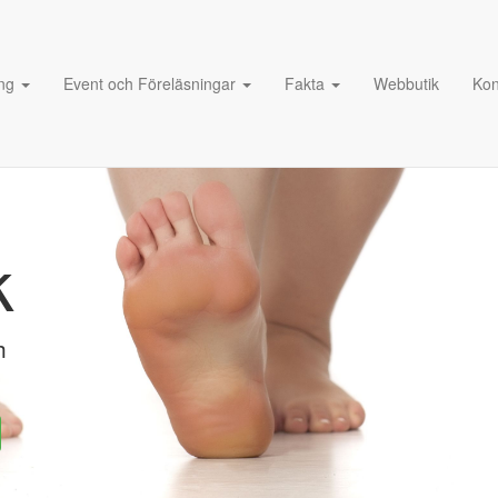
ng
Event och Föreläsningar
Fakta
Webbutik
Kon
k
h