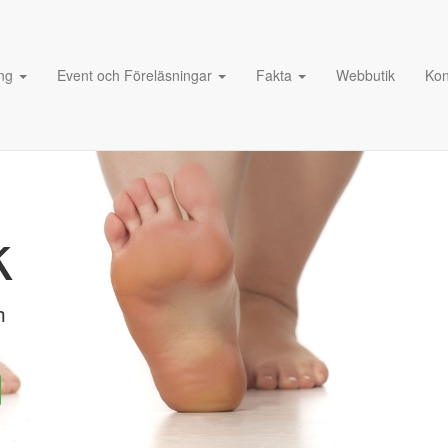
ng
Event och Föreläsningar
Fakta
Webbutik
Kon
k
h