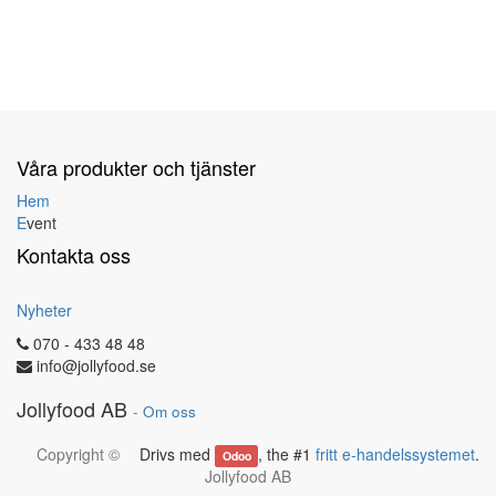
Våra produkter och tjänster
Hem
E
vent
Kontakta oss
Nyheter
070 - 433 48 48
info@jollyfood.se
Jollyfood AB
-
Om oss
Copyright ©
Drivs med
, the #1
fritt e-handelssystemet
.
Odoo
Jollyfood AB