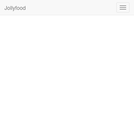
Jollyfood
Toggl
navig